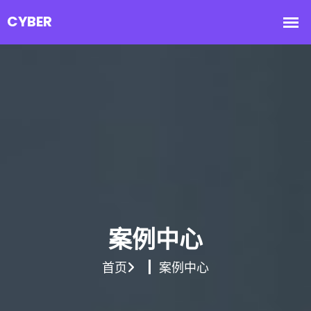
案例中心
首页
案例中心