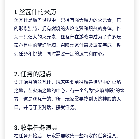
1. 丝瓦什的来历
丝瓦什是魔兽世界中一只拥有强大魔力的火元素，它
的形象独特，拥有燃烧的火焰之翼和炽热的身体。作
为一只强大的火元素，丝瓦什在游戏中成为了许多玩
家心目中的梦幻坐骑。召唤丝瓦什需要玩家完成一系
列任务和挑战，同时需要一定的运气和耐心。
2. 任务的起点
要开始召唤丝瓦什，玩家需要前往魔兽世界中的火焰
之地。在火焰之地的中心，有一个名为“火焰神殿”的地
方，这是丝瓦什的居所。玩家需要找到火焰神殿的入
口，并与守卫对话，接受任务。
3. 收集任务道具
在任务开始后，玩家需要收集一些特定的任务道具。