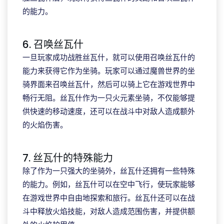
的能力。
6. 召唤丝瓦什
一旦玩家成功战胜丝瓦什，就可以使用召唤丝瓦什的
能力来获得它作为坐骑。玩家可以通过魔兽世界的坐
骑界面来召唤丝瓦什，然后可以骑上它在游戏世界中
畅行无阻。丝瓦什作为一只火元素坐骑，不仅能够提
供快速的移动速度，还可以在战斗中对敌人造成额外
的火焰伤害。
7. 丝瓦什的特殊能力
除了作为一只强大的坐骑外，丝瓦什还拥有一些特殊
的能力。例如，丝瓦什可以在空中飞行，使玩家能够
在游戏世界中自由地探索和旅行。丝瓦什还可以在战
斗中释放火焰技能，对敌人造成范围伤害，并提供额