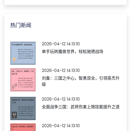
热门新闻
2026-04-12 14:13:10
单手玩转魔兽世界，轻松驰骋战场
2026-04-12 14:13:10
刘备：三国之中心，智勇双全，引领英杰升
级
2026-04-12 14:13:10
全面战争三国：武将伤害上限技能提升之道
2026-04-12 14:13:10