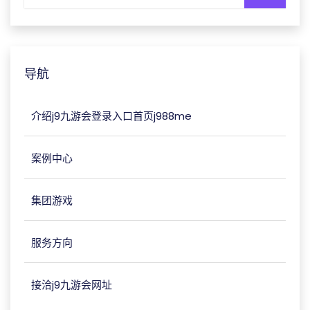
导航
介绍j9九游会登录入口首页j988me
案例中心
集团游戏
服务方向
接洽j9九游会网址